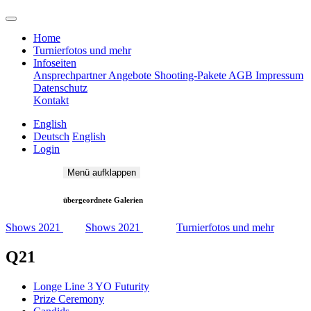
Home
Turnierfotos und mehr
Infoseiten
Ansprechpartner
Angebote
Shooting-Pakete
AGB
Impressum
Datenschutz
Kontakt
English
Deutsch
English
Login
Menü aufklappen
übergeordnete Galerien
Shows 2021
Shows 2021
Turnierfotos und mehr
Q21
Longe Line 3 YO Futurity
Prize Ceremony