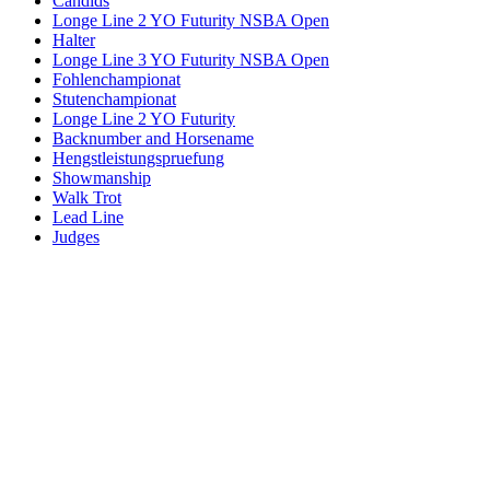
Candids
Longe Line 2 YO Futurity NSBA Open
Halter
Longe Line 3 YO Futurity NSBA Open
Fohlenchampionat
Stutenchampionat
Longe Line 2 YO Futurity
Backnumber and Horsename
Hengstleistungspruefung
Showmanship
Walk Trot
Lead Line
Judges