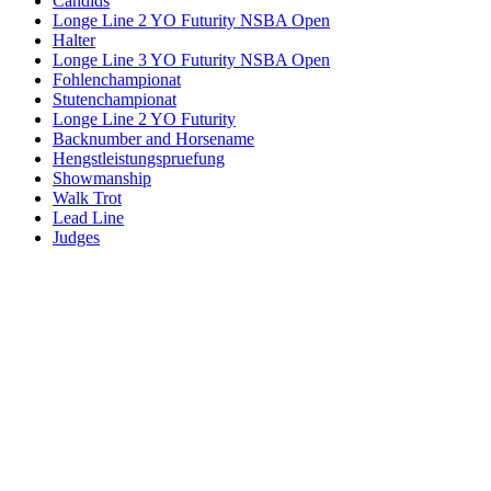
Candids
Longe Line 2 YO Futurity NSBA Open
Halter
Longe Line 3 YO Futurity NSBA Open
Fohlenchampionat
Stutenchampionat
Longe Line 2 YO Futurity
Backnumber and Horsename
Hengstleistungspruefung
Showmanship
Walk Trot
Lead Line
Judges