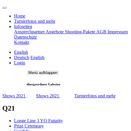
Home
Turnierfotos und mehr
Infoseiten
Ansprechpartner
Angebote
Shooting-Pakete
AGB
Impressum
Datenschutz
Kontakt
English
Deutsch
English
Login
Menü aufklappen
übergeordnete Galerien
Shows 2021
Shows 2021
Turnierfotos und mehr
Q21
Longe Line 3 YO Futurity
Prize Ceremony