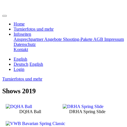
Home
Turnierfotos und mehr
Infoseiten
Ansprechpartner
Angebote
Shooting-Pakete
AGB
Impressum
Datenschutz
Kontakt
English
Deutsch
English
Login
Turnierfotos und mehr
Shows 2019
DQHA Ball
DRHA Spring Slide