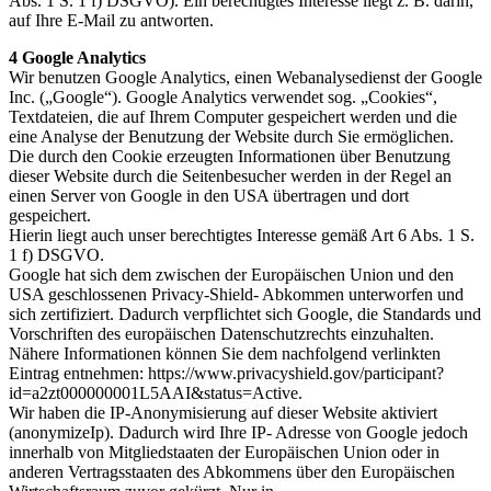
Abs. 1 S. 1 f) DSGVO). Ein berechtigtes Interesse liegt z. B. darin,
auf Ihre E-Mail zu antworten.
4 Google Analytics
Wir benutzen Google Analytics, einen Webanalysedienst der Google
Inc. („Google“). Google Analytics verwendet sog. „Cookies“,
Textdateien, die auf Ihrem Computer gespeichert werden und die
eine Analyse der Benutzung der Website durch Sie ermöglichen.
Die durch den Cookie erzeugten Informationen über Benutzung
dieser Website durch die Seitenbesucher werden in der Regel an
einen Server von Google in den USA übertragen und dort
gespeichert.
Hierin liegt auch unser berechtigtes Interesse gemäß Art 6 Abs. 1 S.
1 f) DSGVO.
Google hat sich dem zwischen der Europäischen Union und den
USA geschlossenen Privacy-Shield- Abkommen unterworfen und
sich zertifiziert. Dadurch verpflichtet sich Google, die Standards und
Vorschriften des europäischen Datenschutzrechts einzuhalten.
Nähere Informationen können Sie dem nachfolgend verlinkten
Eintrag entnehmen: https://www.privacyshield.gov/participant?
id=a2zt000000001L5AAI&status=Active.
Wir haben die IP-Anonymisierung auf dieser Website aktiviert
(anonymizeIp). Dadurch wird Ihre IP- Adresse von Google jedoch
innerhalb von Mitgliedstaaten der Europäischen Union oder in
anderen Vertragsstaaten des Abkommens über den Europäischen