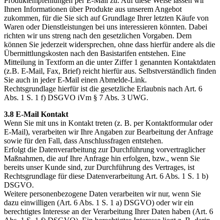
Produktempfehlungen per E-Mail zu. Auf diese Weise lassen wir
Ihnen Informationen über Produkte aus unserem Angebot
zukommen, für die Sie sich auf Grundlage Ihrer letzten Käufe von
Waren oder Dienstleistungen bei uns interessieren könnten. Dabei
richten wir uns streng nach den gesetzlichen Vorgaben. Dem
können Sie jederzeit widersprechen, ohne dass hierfür andere als die
Übermittlungskosten nach den Basistarifen entstehen. Eine
Mitteilung in Textform an die unter Ziffer 1 genannten Kontaktdaten
(z.B. E-Mail, Fax, Brief) reicht hierfür aus. Selbstverständlich finden
Sie auch in jeder E-Mail einen Abmelde-Link.
Rechtsgrundlage hierfür ist die gesetzliche Erlaubnis nach Art. 6
Abs. 1 S. 1 f) DSGVO iVm § 7 Abs. 3 UWG.
3.8 E-Mail Kontakt
Wenn Sie mit uns in Kontakt treten (z. B. per Kontaktformular oder
E-Mail), verarbeiten wir Ihre Angaben zur Bearbeitung der Anfrage
sowie für den Fall, dass Anschlussfragen entstehen.
Erfolgt die Datenverarbeitung zur Durchführung vorvertraglicher
Maßnahmen, die auf Ihre Anfrage hin erfolgen, bzw., wenn Sie
bereits unser Kunde sind, zur Durchführung des Vertrages, ist
Rechtsgrundlage für diese Datenverarbeitung Art. 6 Abs. 1 S. 1 b)
DSGVO.
Weitere personenbezogene Daten verarbeiten wir nur, wenn Sie
dazu einwilligen (Art. 6 Abs. 1 S. 1 a) DSGVO) oder wir ein
berechtigtes Interesse an der Verarbeitung Ihrer Daten haben (Art. 6