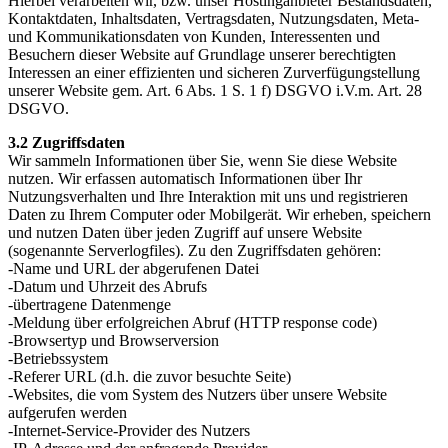
Hierbei verarbeiten wir, bzw. unser Hostinganbieter Bestandsdaten,
Kontaktdaten, Inhaltsdaten, Vertragsdaten, Nutzungsdaten, Meta-
und Kommunikationsdaten von Kunden, Interessenten und
Besuchern dieser Website auf Grundlage unserer berechtigten
Interessen an einer effizienten und sicheren Zurverfügungstellung
unserer Website gem. Art. 6 Abs. 1 S. 1 f) DSGVO i.V.m. Art. 28
DSGVO.
3.2 Zugriffsdaten
Wir sammeln Informationen über Sie, wenn Sie diese Website
nutzen. Wir erfassen automatisch Informationen über Ihr
Nutzungsverhalten und Ihre Interaktion mit uns und registrieren
Daten zu Ihrem Computer oder Mobilgerät. Wir erheben, speichern
und nutzen Daten über jeden Zugriff auf unsere Website
(sogenannte Serverlogfiles). Zu den Zugriffsdaten gehören:
-Name und URL der abgerufenen Datei
-Datum und Uhrzeit des Abrufs
-übertragene Datenmenge
-Meldung über erfolgreichen Abruf (HTTP response code)
-Browsertyp und Browserversion
-Betriebssystem
-Referer URL (d.h. die zuvor besuchte Seite)
-Websites, die vom System des Nutzers über unsere Website
aufgerufen werden
-Internet-Service-Provider des Nutzers