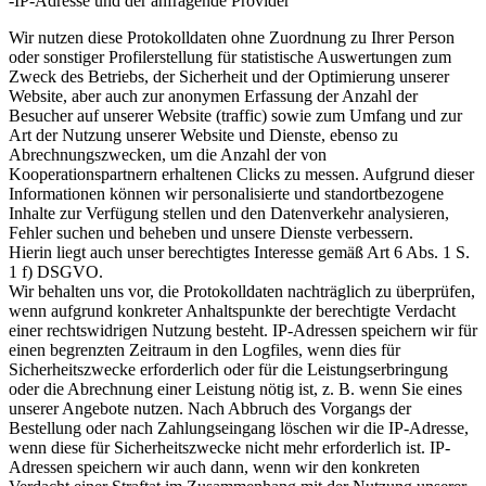
-IP-Adresse und der anfragende Provider
Wir nutzen diese Protokolldaten ohne Zuordnung zu Ihrer Person
oder sonstiger Profilerstellung für statistische Auswertungen zum
Zweck des Betriebs, der Sicherheit und der Optimierung unserer
Website, aber auch zur anonymen Erfassung der Anzahl der
Besucher auf unserer Website (traffic) sowie zum Umfang und zur
Art der Nutzung unserer Website und Dienste, ebenso zu
Abrechnungszwecken, um die Anzahl der von
Kooperationspartnern erhaltenen Clicks zu messen. Aufgrund dieser
Informationen können wir personalisierte und standortbezogene
Inhalte zur Verfügung stellen und den Datenverkehr analysieren,
Fehler suchen und beheben und unsere Dienste verbessern.
Hierin liegt auch unser berechtigtes Interesse gemäß Art 6 Abs. 1 S.
1 f) DSGVO.
Wir behalten uns vor, die Protokolldaten nachträglich zu überprüfen,
wenn aufgrund konkreter Anhaltspunkte der berechtigte Verdacht
einer rechtswidrigen Nutzung besteht. IP-Adressen speichern wir für
einen begrenzten Zeitraum in den Logfiles, wenn dies für
Sicherheitszwecke erforderlich oder für die Leistungserbringung
oder die Abrechnung einer Leistung nötig ist, z. B. wenn Sie eines
unserer Angebote nutzen. Nach Abbruch des Vorgangs der
Bestellung oder nach Zahlungseingang löschen wir die IP-Adresse,
wenn diese für Sicherheitszwecke nicht mehr erforderlich ist. IP-
Adressen speichern wir auch dann, wenn wir den konkreten