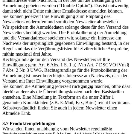
Emailadresse eine Nachricht, in der Sie um die Bestätigung der
Anmeldung gebeten werden ("Double Opt-in"). Das ist notwendig,
damit sich nicht Dritte mit ihrer Emailadresse anmelden können.
Sie können jederzeit Ihre Einwilligung zum Empfang des
Newsletters widerrufen und somit den Newsletter abbestellen.
Wir speichern die Anmeldedaten solange diese für den Versand des
Newsletters benötigt werden. Die Protokollierung der Anmeldung
und die Versandadresse speichern wir, solange ein Interesse am
Nachweis der ursprünglich gegebenen Einwilligung bestand, in der
Regel sind das die Verjährungsfristen für zivilrechtliche Ansprüche,
mithin maximal drei Jahre.
Rechtsgrundlage für den Versand des Newsletters ist Ihre
Einwilligung gem. Art. 6 Abs. 1 S. 1 a) iVm Art. 7 DSGVO iVm §
7 Abs. 2 Nr. 3 UWG. Rechtsgrundlage für die Protokollierung der
Anmeldung ist unser berechtigtes Interesse am Nachweis, dass der
Versand mit Ihrer Einwilligung vorgenommen wurde.
Sie können die Anmeldung jederzeit rückgängig machen, ohne dass
hierfür andere als die Übermittlungskosten nach den Basistarifen
entstehen. Eine Mitteilung in Textform an die unter Ziffer 1
genannten Kontaktdaten (z.B. E-Mail, Fax, Brief) reicht hierfür aus.
Selbstverständlich finden Sie auch in jedem Newsletter einen
Abmelde-Link.
3.7 Produktempfehlungen
Wir senden Ihnen unabhängig vom Newsletter regelmäßig