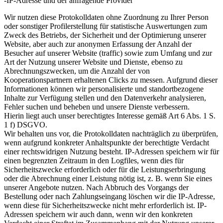
-IP-Adresse und der anfragende Provider
Wir nutzen diese Protokolldaten ohne Zuordnung zu Ihrer Person
oder sonstiger Profilerstellung für statistische Auswertungen zum
Zweck des Betriebs, der Sicherheit und der Optimierung unserer
Website, aber auch zur anonymen Erfassung der Anzahl der
Besucher auf unserer Website (traffic) sowie zum Umfang und zur
Art der Nutzung unserer Website und Dienste, ebenso zu
Abrechnungszwecken, um die Anzahl der von
Kooperationspartnern erhaltenen Clicks zu messen. Aufgrund dieser
Informationen können wir personalisierte und standortbezogene
Inhalte zur Verfügung stellen und den Datenverkehr analysieren,
Fehler suchen und beheben und unsere Dienste verbessern.
Hierin liegt auch unser berechtigtes Interesse gemäß Art 6 Abs. 1 S.
1 f) DSGVO.
Wir behalten uns vor, die Protokolldaten nachträglich zu überprüfen,
wenn aufgrund konkreter Anhaltspunkte der berechtigte Verdacht
einer rechtswidrigen Nutzung besteht. IP-Adressen speichern wir für
einen begrenzten Zeitraum in den Logfiles, wenn dies für
Sicherheitszwecke erforderlich oder für die Leistungserbringung
oder die Abrechnung einer Leistung nötig ist, z. B. wenn Sie eines
unserer Angebote nutzen. Nach Abbruch des Vorgangs der
Bestellung oder nach Zahlungseingang löschen wir die IP-Adresse,
wenn diese für Sicherheitszwecke nicht mehr erforderlich ist. IP-
Adressen speichern wir auch dann, wenn wir den konkreten