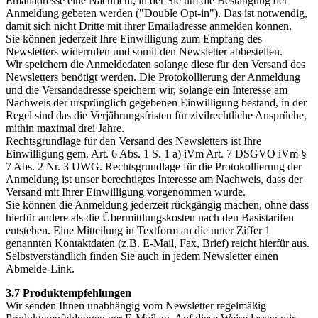
Emailadresse eine Nachricht, in der Sie um die Bestätigung der
Anmeldung gebeten werden ("Double Opt-in"). Das ist notwendig,
damit sich nicht Dritte mit ihrer Emailadresse anmelden können.
Sie können jederzeit Ihre Einwilligung zum Empfang des
Newsletters widerrufen und somit den Newsletter abbestellen.
Wir speichern die Anmeldedaten solange diese für den Versand des
Newsletters benötigt werden. Die Protokollierung der Anmeldung
und die Versandadresse speichern wir, solange ein Interesse am
Nachweis der ursprünglich gegebenen Einwilligung bestand, in der
Regel sind das die Verjährungsfristen für zivilrechtliche Ansprüche,
mithin maximal drei Jahre.
Rechtsgrundlage für den Versand des Newsletters ist Ihre
Einwilligung gem. Art. 6 Abs. 1 S. 1 a) iVm Art. 7 DSGVO iVm §
7 Abs. 2 Nr. 3 UWG. Rechtsgrundlage für die Protokollierung der
Anmeldung ist unser berechtigtes Interesse am Nachweis, dass der
Versand mit Ihrer Einwilligung vorgenommen wurde.
Sie können die Anmeldung jederzeit rückgängig machen, ohne dass
hierfür andere als die Übermittlungskosten nach den Basistarifen
entstehen. Eine Mitteilung in Textform an die unter Ziffer 1
genannten Kontaktdaten (z.B. E-Mail, Fax, Brief) reicht hierfür aus.
Selbstverständlich finden Sie auch in jedem Newsletter einen
Abmelde-Link.
3.7 Produktempfehlungen
Wir senden Ihnen unabhängig vom Newsletter regelmäßig