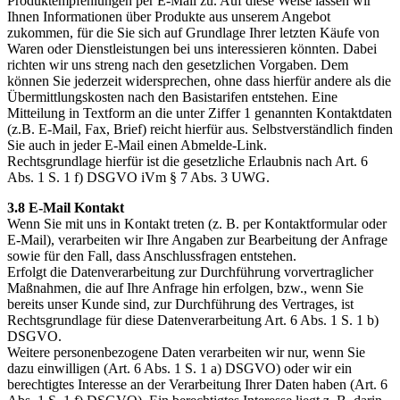
Produktempfehlungen per E-Mail zu. Auf diese Weise lassen wir
Ihnen Informationen über Produkte aus unserem Angebot
zukommen, für die Sie sich auf Grundlage Ihrer letzten Käufe von
Waren oder Dienstleistungen bei uns interessieren könnten. Dabei
richten wir uns streng nach den gesetzlichen Vorgaben. Dem
können Sie jederzeit widersprechen, ohne dass hierfür andere als die
Übermittlungskosten nach den Basistarifen entstehen. Eine
Mitteilung in Textform an die unter Ziffer 1 genannten Kontaktdaten
(z.B. E-Mail, Fax, Brief) reicht hierfür aus. Selbstverständlich finden
Sie auch in jeder E-Mail einen Abmelde-Link.
Rechtsgrundlage hierfür ist die gesetzliche Erlaubnis nach Art. 6
Abs. 1 S. 1 f) DSGVO iVm § 7 Abs. 3 UWG.
3.8 E-Mail Kontakt
Wenn Sie mit uns in Kontakt treten (z. B. per Kontaktformular oder
E-Mail), verarbeiten wir Ihre Angaben zur Bearbeitung der Anfrage
sowie für den Fall, dass Anschlussfragen entstehen.
Erfolgt die Datenverarbeitung zur Durchführung vorvertraglicher
Maßnahmen, die auf Ihre Anfrage hin erfolgen, bzw., wenn Sie
bereits unser Kunde sind, zur Durchführung des Vertrages, ist
Rechtsgrundlage für diese Datenverarbeitung Art. 6 Abs. 1 S. 1 b)
DSGVO.
Weitere personenbezogene Daten verarbeiten wir nur, wenn Sie
dazu einwilligen (Art. 6 Abs. 1 S. 1 a) DSGVO) oder wir ein
berechtigtes Interesse an der Verarbeitung Ihrer Daten haben (Art. 6